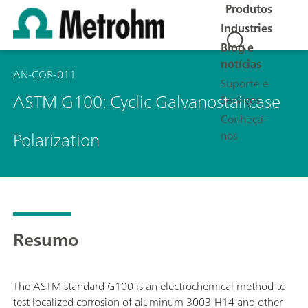
Produtos
Industries
Blog e
notícias
AN-COR-011
Suporte e
ASTM G100: Cyclic Galvanostaircase
Serviços
Conheça-
Polarization
nos
Resumo
The ASTM standard G100 is an electrochemical method to
test localized corrosion of aluminum 3003-H14 and other