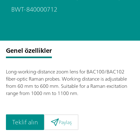
BWT-840000712
Genel özellikler
Long-working-distance zoom lens for BAC100/BAC102
fiber-optic Raman probes. Working distance is adjustable
from 60 mm to 600 mm. Suitable for a Raman excitation
range from 1000 nm to 1100 nm.
Teklif alın
Paylaş