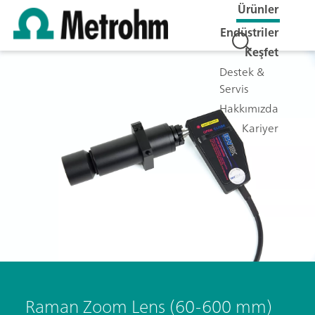
Ürünler
Endüstriler
Keşfet
Destek &
Servis
Hakkımızda
Kariyer
Raman Zoom Lens (60-600 mm)