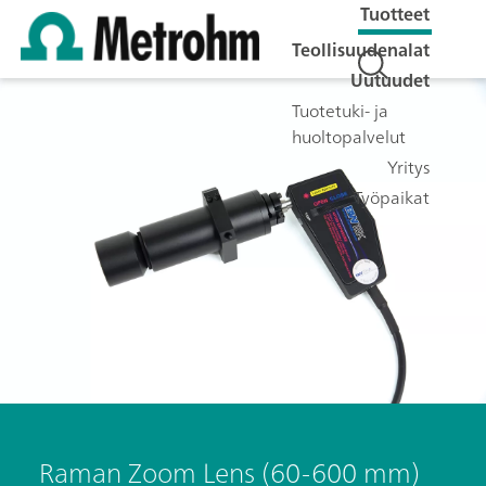
Tuotteet
Teollisuudenalat
Uutuudet
Tuotetuki- ja
huoltopalvelut
Yritys
Työpaikat
Raman Zoom Lens (60-600 mm)