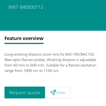
BWT-840000712
Feature overview
Long-working-distance zoom lens for BAC100/BAC102
fiber-optic Raman probes. Working distance is adjustable
from 60 mm to 600 mm. Suitable for a Raman excitation
range from 1000 nm to 1100 nm.
Request quote
Share