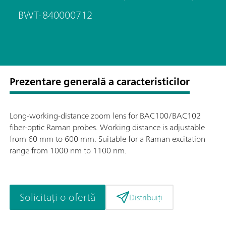
BWT-840000712
Prezentare generală a caracteristicilor
Long-working-distance zoom lens for BAC100/BAC102
fiber-optic Raman probes. Working distance is adjustable
from 60 mm to 600 mm. Suitable for a Raman excitation
range from 1000 nm to 1100 nm.
Solicitați o ofertă
Distribuiți