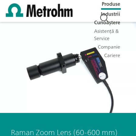
Produse
Industrii
Cunoaștere
Asistență &
Service
Companie
Cariere
Raman Zoom Lens (60-600 mm)