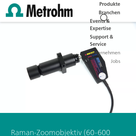
Produkte
Branchen
Events &
Expertise
Support &
Service
Unternehmen
Jobs
Raman-Zoomobjektiv (60-600