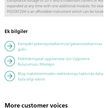
compliance voltage of 20 V and a maximum current of 400 m
expanded at any time with one additional module, for exam
PGSTAT204 is an affordable instrument which can be located a
Autolab accessories and external devices are available. The P
powerful NOVA software it can be used for most of the stand
Ek bilgiler
Kompakt potansiyostatlarımıza/galvanostatlarımıza
gidin
Elektrokimyasal uygulamalar için Uygulama
Bulucumuzu filtreleyin
Blog makalelerimizden elektrokimya hakkında daha
fazla bilgi edinin
More customer voices