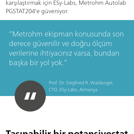
karşılaştırmak için ESy-Labs, Metrohm Autolab
PGSTAT204'e güveniyor.
Metrohm ekipman konusunda son
derece güvenilir ve doğru ölçüm
verilerine ihtiyacınız varsa, bundan
başka bir yol yok.
Prof. Dr. Siegfried R. Waldvogel,
CTO, ESy-Labs, Almanya
Taşınabilir bir potansiyostat