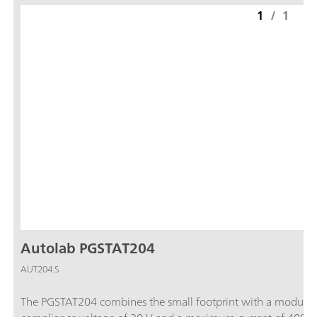
1
/
1
Autolab PGSTAT204
AUT204.S
The PGSTAT204 combines the small footprint with a modular d