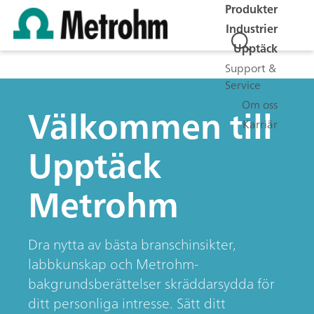
Produkter
Industrier
Upptäck
Support &
Service
Om oss
Välkommen till
Karriär
Upptäck
Metrohm
Dra nytta av bästa branschinsikter,
labbkunskap och Metrohm-
bakgrundsberättelser skräddarsydda för
ditt personliga intresse. Sätt ditt