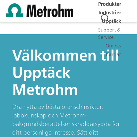
Produkter
Industrier
Upptäck
Support &
Service
Om oss
Välkommen till
Karriär
Upptäck
Metrohm
Dra nytta av bästa branschinsikter,
labbkunskap och Metrohm-
bakgrundsberättelser skräddarsydda för
ditt personliga intresse. Sätt ditt