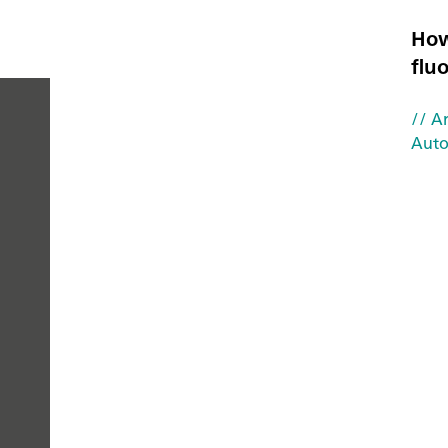
How
flu
// Ar
Auto
PEOPLE
YOU
CAN
TRUST