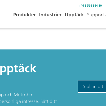
+46 8 564 844 80
Produkter
Industrier
Upptäck
Support 
Upptäck
Ställ in dit
skap och Metrohm-
rsonliga intresse. Sätt ditt