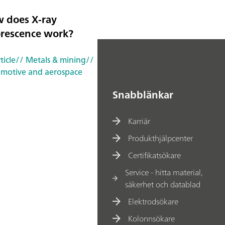
 does X-ray
orescence work?
ticle
// Metals & mining
//
motive and aerospace
Snabblänkar
Karriär
Produkthjälpcenter
Certifikatsökare
Service - hitta material,
säkerhet och datablad
Elektrodsökare
Kolonnsökare