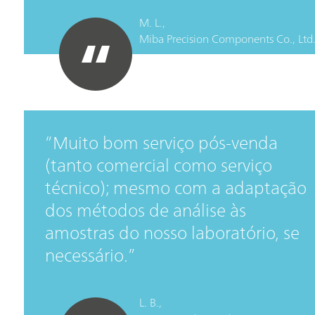
M. L.,
Miba Precision Components Co., Ltd
Muito bom serviço pós-venda
(tanto comercial como serviço
técnico); mesmo com a adaptação
dos métodos de análise às
amostras do nosso laboratório, se
necessário.
L. B.,