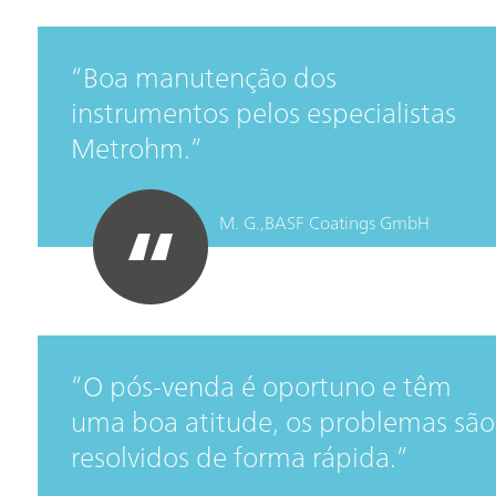
Boa manutenção dos
instrumentos pelos especialistas
Metrohm.
M. G.,
BASF Coatings GmbH
O pós-venda é oportuno e têm
uma boa atitude, os problemas são
resolvidos de forma rápida.