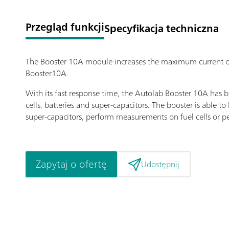
Przegląd funkcji
Specyfikacja techniczna
The Booster 10A module increases the maximum current o
Booster10A.
With its fast response time, the Autolab Booster 10A ha
cells, batteries and super-capacitors. The booster is able t
super-capacitors, perform measurements on fuel cells or 
Zapytaj o ofertę
Udostępnij