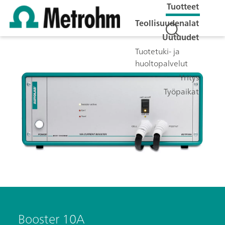
Tuotteet
Teollisuudenalat
Uutuudet
Tuotetuki- ja
huoltopalvelut
Yritys
Työpaikat
Booster 10A