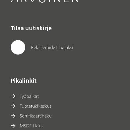
Tilaa uutiskirje
Rekisteröidy tilaajaksi
Pikalinkit
Työpaikat
Tuotetukikeskus
Sertifikaattihaku
MSDS Haku