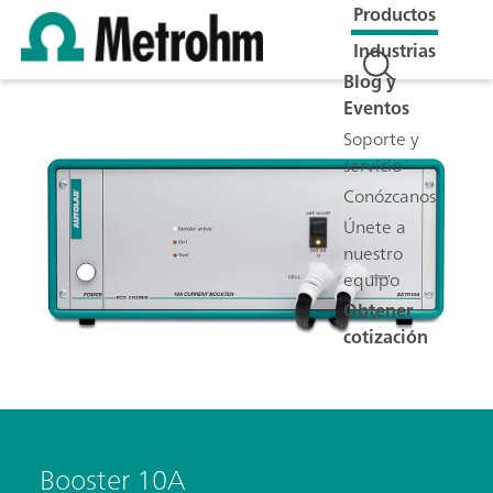
Productos
Industrias
Blog y
Eventos
Soporte y
servicio
Conózcanos
Únete a
nuestro
equipo
Obtener
cotización
Booster 10A