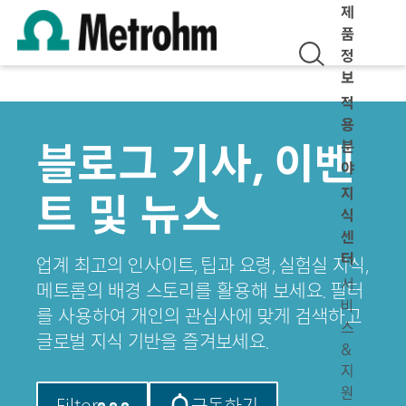
제
품
정
보
적
용
블로그 기사, 이벤
분
야
지
트 및 뉴스
식
센
터
업계 최고의 인사이트, 팁과 요령, 실험실 지식,
서
메트롬의 배경 스토리를 활용해 보세요. 필터
비
를 사용하여 개인의 관심사에 맞게 검색하고
스
글로벌 지식 기반을 즐겨보세요.
&
지
원
Filter
구독하기