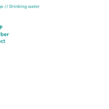
ge
// Drinking water
P
yber
ect