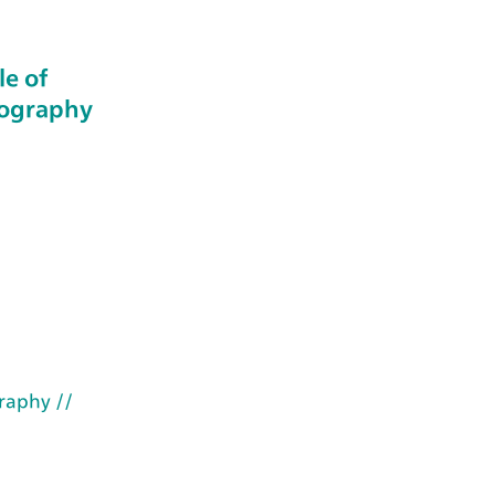
le of
tography
raphy
//