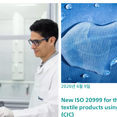
2026년 6월 9일
New ISO 20999 for th
textile products us
(CIC)