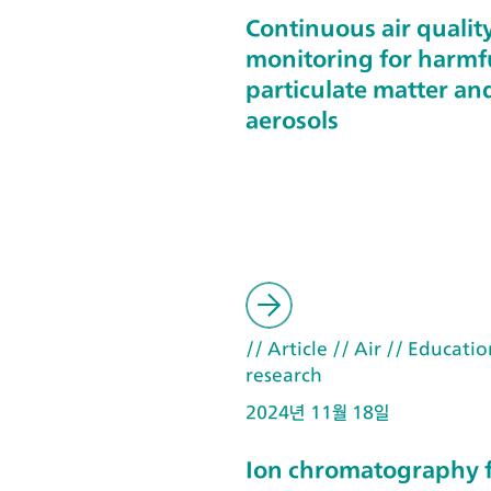
Continuous air qualit
monitoring for harmf
particulate matter an
aerosols
// Article
// Air
// Educatio
research
2024년 11월 18일
Ion chromatography f