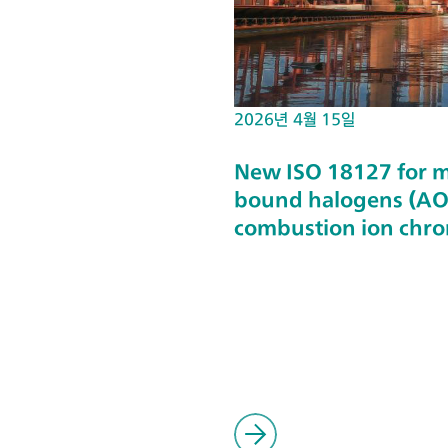
2026년 4월 15일
New ISO 18127 for m
bound halogens (AOX
combustion ion chro