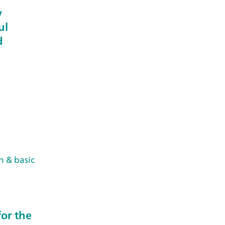
y
ul
d
n & basic
or the