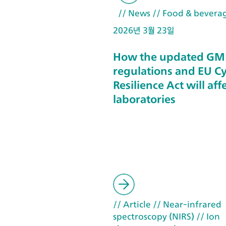
// News
// Food & bevera
2026년 3월 23일
How the updated GM
regulations and EU C
Resilience Act will aff
laboratories
// Article
// Near-infrared
spectroscopy (NIRS)
// Ion