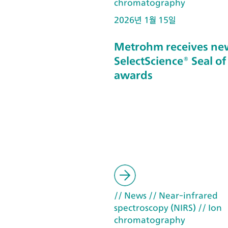
chromatography
2026년 1월 15일
Metrohm receives ne
SelectScience® Seal of
awards
// News
// Near-infrared
spectroscopy (NIRS)
// Ion
chromatography