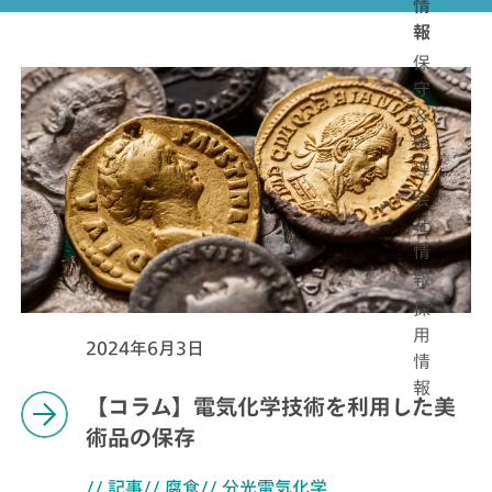
情
報
保
守
＆
修
理
会
社
情
報
採
用
2024年6月3日
情
報
【コラム】電気化学技術を利用した美
術品の保存
// 記事
// 腐食
// 分光電気化学