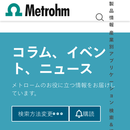
製
品
情
報
産
業
別
コラム、イベン
ア
プ
ト、ニュース
リ
ケ
ー
メトロームのお役に立つ情報をお届けし
シ
ています。
ョ
ン
検
検索方法変更
購読
索
＆