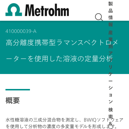
製
品
情
報
410000039-A
産
業
高分離度携帯型ラマンスペクトロメ
別
ア
ーターを使用した溶液の定量分析
プ
リ
ケ
ー
シ
ョ
概要
ン
検
索
水性糖溶液の三成分混合物を測定し、BWIQソフトウェア
＆
を使用して分析物の濃度の多変量モデルを形成します。