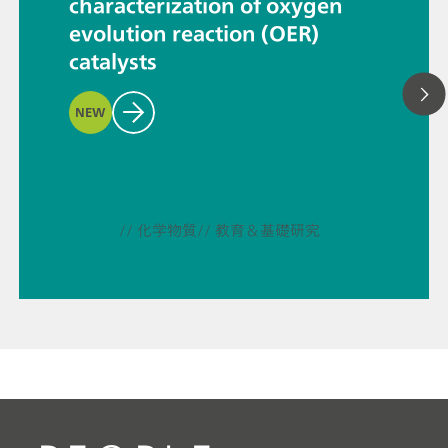
characterization of oxygen
evolution reaction (OER)
catalysts
NEW
// 化学物質
// 教育＆基礎研究