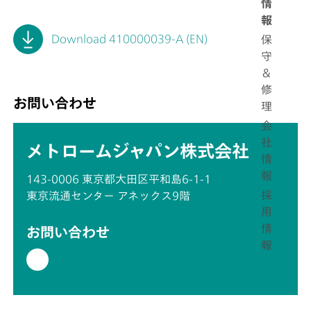
情
報
Download 410000039-A (EN)
保
守
＆
修
お問い合わせ
理
会
社
メトロームジャパン株式会社
情
報
143-0006 東京都大田区平和島6-1-1
採
東京流通センター アネックス9階
用
情
お問い合わせ
報