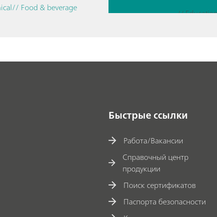
a
ical
// Food & beverage
m
// Energy
a
n
c
h
a
r
a
Быстрые ссылки
c
t
Работа/Вакансии
e
Справочный центр
ri
продукции
z
Поиск сертификатов
a
Паспорта безопасности
ti