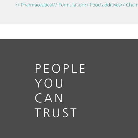
// Pharmaceutical
// Formulation
// Food additives
// Chem
PEOPLE
YOU
CAN
TRUST