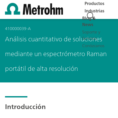
Productos
Industrias
Blog &
News
410000039-A
Soporte y
Análisis cuantitativo de soluciones
Servicio
Conózcanos
mediante un espectrómetro Raman
portátil de alta resolución
Introducción