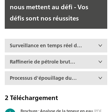
nous mettent au défi - Vos
défis sont nos réussites
Surveillance en temps réel de
l'humidité dans l'oxyde de
propylène
Raffinerie de pétrole brut
dans le désert
Processus d'épouillage du
poisson sur un bateau en
activité
2 Téléchargement
Brochure : Analyse de la teneur en eau
(PDF,