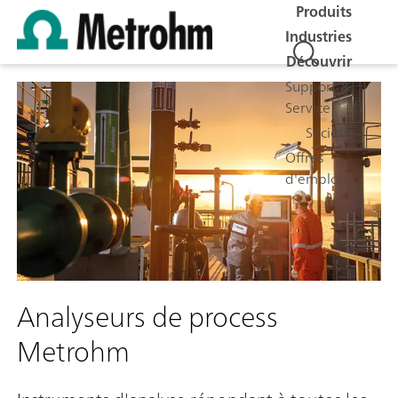
Produits
Industries
Découvrir
Support &
Service
Société
Offres
d'emplois
Analyseurs de process
Metrohm