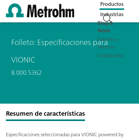
Productos
Industrias
Blog &
News
Soporte y
Folleto: Especificaciones para
Servicio
Conózcanos
VIONIC
8.000.5362
Resumen de características
Especificaciones seleccionadas para VIONIC powered by