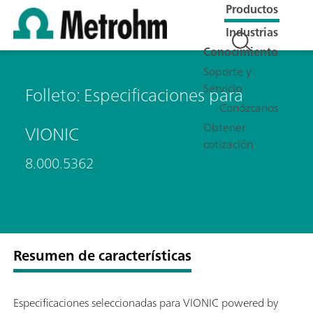
Productos
Industrias
Conocimiento
Soporte y
Servicio
Folleto: Especificaciones para
Conózcanos
Obtener
VIONIC
cotización
8.000.5362
Resumen de características
Especificaciones seleccionadas para VIONIC powered by