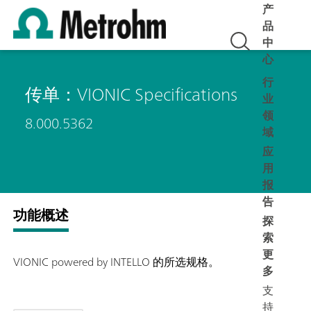
产
品
中
心
行
传单：VIONIC Specifications
业
领
8.000.5362
域
应
用
报
告
功能概述
探
索
更
VIONIC powered by INTELLO 的所选规格。
多
支
持