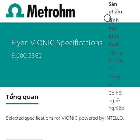
Sản
phẩm
Lĩnh
vực
Kiến
Flyer: VIONIC Specifications
thức
Hỗ trợ
8.000.5362
& Dịch
vụ
Công
ty
Cơ hội
Tổng quan
nghề
nghiệp
Selected specifications for VIONIC powered by INTELLO.