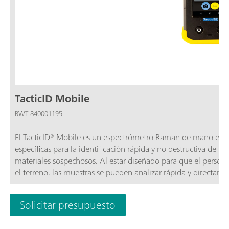
TacticID Mobile
BWT-840001195
El TacticID® Mobile es un espectrómetro Raman de mano eco
específicas para la identificación rápida y no destructiva de n
materiales sospechosos. Al estar diseñado para que el persona
el terreno, las muestras se pueden analizar rápida y directamen
resultados de la identificación se muestran claramente en la gra
resolución.El TacticID Mobile utiliza la espectroscopía Raman
Solicitar presupuesto
que se identifica con bibliotecas de espectros incorporadas qu
químicas tóxicas y comunes, fármacos y explosivos, entre otros