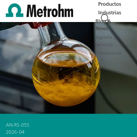
Productos
Industrias
Blog &
News
Soporte y
Servicio
Conózcanos
AN-RS-055
2026-04