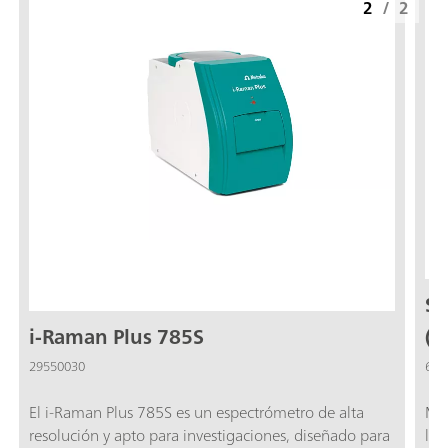
2
/
2
So
i-Raman Plus 785S
(7
29550030
607
El i-Raman Plus 785S es un espectrómetro de alta
Mód
resolución y apto para investigaciones, diseñado para
lab