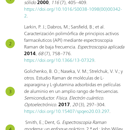
sólido
2000
,
116
(7), 405–409.
https://doi.org/10.1016/S0038-1098(00)00342-
2
.
Larkin, P. J.; Dabros, M.; Sarsfield, B.; et al.
Caracterización polimórfica de principios activos
farmacéuticos (API) mediante espectroscopia
Raman de baja frecuencia.
Espectroscopia aplicada
2014
,
68
(7), 758–776.
https://doi.org/10.1366/13-07329
.
Golichenko, B. O.; Naseka, V. M.; Strelchuk, V. V.; y
otros. Estudio Raman de moléculas de L-
asparagina y L-glutamina adsorbidas en películas
de aluminio en un amplio rango de frecuencias.
Semiconductor. Física. Electrón cuántico.
Optoelectrónico.
2017
,
20
(3), 297–304.
https://doi.org/10.15407/spqeo20.03.297
.
Smith, E.; Dent, G.
Espectroscopia Raman
moderna: un enfoque práctico
, 2.ª ed.; John Wiley