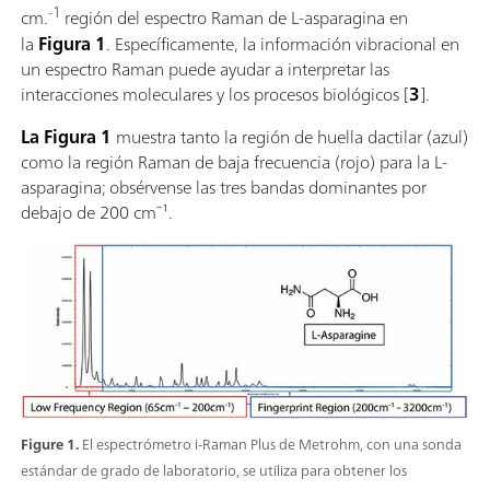
-1
cm.
región del espectro Raman de L-asparagina en
espectral en entornos operativos muy difíciles, para
la
Figura 1
. Específicamente, la información vibracional en
investigaciones tanto en laboratorios como sobre el
un espectro Raman puede ayudar a interpretar las
terreno.Descubra cómo el i-Raman Plus brinda
interacciones moleculares y los procesos biológicos [
3
].
espectroscopía Raman apta para investigaciones en
un paquete asequible:Amplia cobertura espectral y
La Figura 1
muestra tanto la región de huella dactilar (azul)
configuraciones de espectrómetro de alta resolución.;
como la región Raman de baja frecuencia (rojo) para la L-
El pequeño tamaño del sistema, su diseño ligero y su
asparagina; obsérvense las tres bandas dominantes por
bajo consumo de corriente garantizan poder disponer
debajo de 200 cm⁻¹.
de capacidad de análisis Raman apto para
investigaciones en cualquier lugar.; El i-Raman Plus
cuenta con una sonda de fibra óptica para un
muestreo fácil y puede usarse con un soporte de
cubeta, un microscopio de vídeo y una platina de
posicionamiento XYZ con soporte de sonda.; El i-
Raman Plus es respaldado por el software SpecSuite
para facilitar la recogida de datos Raman, además de
la construcción del modelo cuantitativo, la
Figure 1.
El espectrómetro i-Raman Plus de Metrohm, con una sonda
identificación por comparación con bibliotecas de
estándar de grado de laboratorio, se utiliza para obtener los
espectros y los análisis de rutina.;