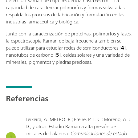
detección Raman de baja frecuencia hasta 65 cm⁻¹. La
capacidad de caracterizar polimorfos y formas solvatadas
respalda los procesos de fabricación y formulación en las
industrias farmacéutica y biológica.
Junto con la caracterización de proteínas, polimorfos y fases,
la espectroscopia Raman de baja frecuencia también se
puede utilizar para estudiar redes de semiconductores [
4
],
nanotubos de carbono [
5
], celdas solares y una variedad de
minerales, pigmentos y piedras preciosas.
Referencias
Teixeira, A. METRO. R.; Freire, P. T. C.; Moreno, A. J.
D.; y otros. Estudio Raman a alta presión de
cristales de l-alanina.
Comunicaciones de estado