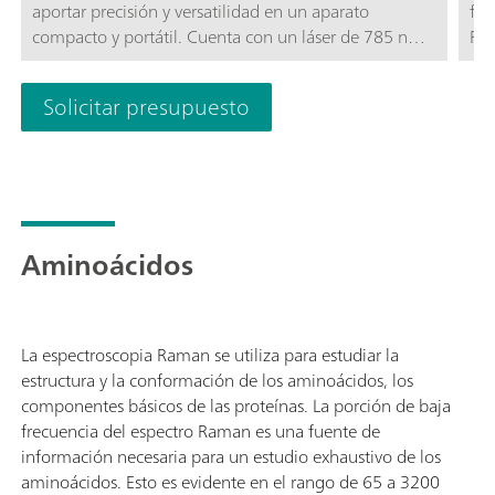
aportar precisión y versatilidad en un aparato
fib
compacto y portátil. Cuenta con un láser de 785 nm y
Plu
una amplia gama espectral desde 65 a 3350 cm⁻¹ y
proporciona un rendimiento excelente para análisis
Solicitar presupuesto
cualitativos y cuantitativos. Su detector de matriz de
CCD con refrigeración termoeléctrica asegura
medidas con escaso ruido —incluso durante extensos
tiempos de integración—, por ello resulta ideal para
detectar señales Raman débiles en aplicaciones como
la conservación de obras de arte, la mineralogía y la
Aminoácidos
dispersión Raman mejorada en superficie, SERS.El
sistema incorpora opciones de muestreo flexibles, ya
que permite utilizar una sonda de fibra óptica y
diversos accesorios como, por ejemplo, un soporte de
La espectroscopia Raman se utiliza para estudiar la
cubeta, un microscopio de vídeo y una platina de
estructura y la conformación de los aminoácidos, los
posicionamiento XYZ. Gracias al software SpecSuite,
componentes básicos de las proteínas. La porción de baja
el 785S aporta refinados análisis de datos e
frecuencia del espectro Raman es una fuente de
identificación espectral.El i-Raman Plus 785S es la
información necesaria para un estudio exhaustivo de los
opción ideal para equipos de profesionales que
aminoácidos. Esto es evidente en el rango de 65 a 3200
requieran análisis Raman fiables en una amplia gama