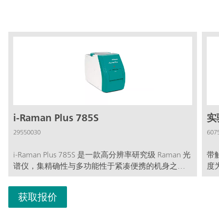
i-Raman Plus 785S
实
29550030
607
i-Raman Plus 785S 是一款高分辨率研究级 Raman 光
带
谱仪，集精确性与多功能性于紧凑便携的机身之
度为
中。它配备 785 nm 激光器，光谱范围宽达65 至
容
3350 cm⁻¹，为定性和定量分析均提供卓越性能。其
获取报价
TE 制冷 CCD 探测器可确保低噪声测量——即使在长
时间积分下也不例外——这使其非常适用于艺术品