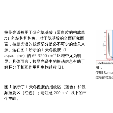
修复、矿物学及 SERS 等需要检测微弱 Raman 信号
的应用领域。该系统支持使用光纤探头以及比色皿
支架、视频显微镜和 XYZ 定位台等附件，实现灵活
的采样。785S 由 SpecSuite 软件驱动，可进行精密
的数据分析和谱图识别。对于需要在从实验室研究
到实地研究等各种挑战性操作环境中进行宽光谱范
拉曼光谱被用于研究氨基酸（蛋白质的构成单
围可靠 Raman 分析的团队，i-Raman Plus 785S 是理
元）的结构和构象。对于氨基酸的全面研究而
想的选择。了解 i-Raman Plus 何以将研究级 Raman
言，拉曼光谱的低频部分是必不可少的信息来
性能融入便捷易用的仪器中：具备宽光谱覆盖范围
源。这在图 1 所示的 L-天冬酰胺（L-
与高分辨率的光谱仪配置。; 该系统的设计体积小、
asparagine）的 65-3200 cm⁻¹ 区域中尤为明
重量轻且能耗低，能够确保在任何位置进行科研等
显。具体而言，拉曼光谱中的振动信息有助于
级的拉曼分析。; i-Raman Plus 配备光纤探头，便于
解释分子相互作用和生物过程 [
3
]。
图1.
采样，并可兼容比色皿支架、视频显微镜以及带探
使用i-Ram
头支架的 XYZ 定位台使用。; i-Raman Plus 支持
酰胺的拉曼
SpecSuite 软件，不仅便于轻松采集 Raman 数据，还
图 1
​ 展示了 L-天冬酰胺的指纹区（蓝色）和低
可用于建立量化模型、进行谱库识别以及执行常规
频拉曼区（红色）；请注意 200 cm⁻¹ 以下的三
分析。;
个主峰。