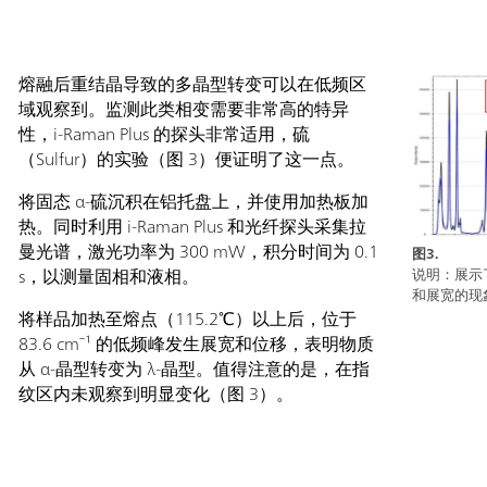
熔融后重结晶导致的多晶型转变可以在低频区
域观察到。监测此类相变需要非常高的特异
性，i-Raman Plus 的探头非常适用，硫
（Sulfur）的实验（图 3）便证明了这一点。
将固态 α-硫沉积在铝托盘上，并使用加热板加
热。同时利用 i-Raman Plus 和光纤探头采集拉
曼光谱，激光功率为 300 mW，积分时间为 0.1
图3.
s，以测量固相和液相。
说明：展示
和展宽的现
将样品加热至熔点（115.2℃）以上后，位于
83.6 cm⁻¹ 的低频峰发生展宽和位移，表明物质
从 α-晶型转变为 λ-晶型。值得注意的是，在指
纹区内未观察到明显变化（图 3）。