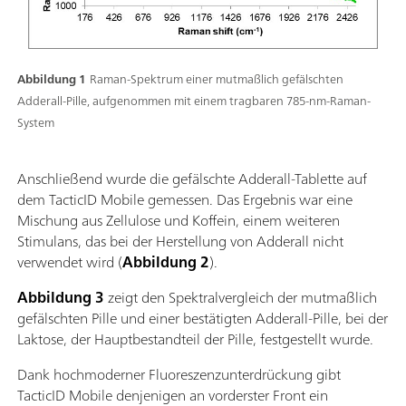
Touchscreen oder die Tasten und somit sogar in
Schutzkleidung bedient werden. Es verfügt über ein
kompaktes Design mit einem robusten IP68-
Gummischutz und hat die Fallprüfung nach der
Abbildung 1
Raman-Spektrum einer mutmaßlich gefälschten
Militärnorm MIL-STD-810H bestanden.Mit jedem
Adderall-Pille, aufgenommen mit einem tragbaren 785-nm-Raman-
Scan können weitere Informationen hinzugefügt
System
werden, unter anderem Bilder,
Standortmarkierungen, Notizen und andere Angaben
Anschließend wurde die gefälschte Adderall-Tablette auf
zur Identifikation, aus denen sich ein umfassender
dem TacticID Mobile gemessen. Das Ergebnis war eine
Bericht mit allen einschlägigen Informationen in
Mischung aus Zellulose und Koffein, einem weiteren
einem Dokument ergibt. Benutzer können eigene
Stimulans, das bei der Herstellung von Adderall nicht
Bibliotheken anlegen und Anpassungen vornehmen.
verwendet wird (
Abbildung 2
).
Abbildung 3
zeigt den Spektralvergleich der mutmaßlich
gefälschten Pille und einer bestätigten Adderall-Pille, bei der
Laktose, der Hauptbestandteil der Pille, festgestellt wurde.
Dank hochmoderner Fluoreszenzunterdrückung gibt
TacticID Mobile denjenigen an vorderster Front ein