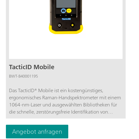
TacticID Mobile
BWT-840001195
Das TacticID® Mobile ist ein kostengünstiges,
ergonomisches Raman-Handspektrometer mit einem
1064-nm-Laser und ausgewählten Bibliotheken für
die schnelle, zerstörungsfreie Identifikation von
Betäubungsmitteln, gefährlichen Chemikalien und
verdächtigen Stoffen. Es wurde für den einfachen
Angebot anfragen
Einsatz durch Sicherheitspersonal vor Ort entwickelt,