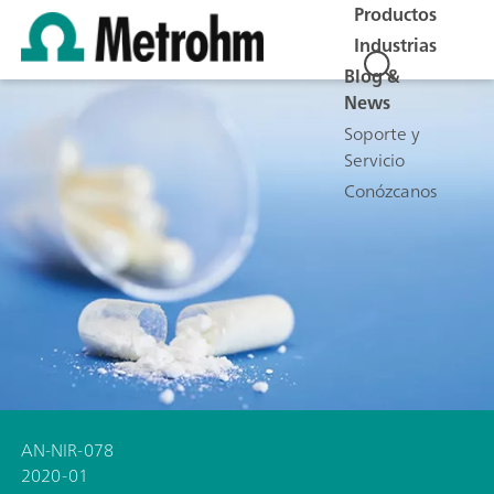
Productos
Industrias
Blog &
News
Soporte y
Servicio
Conózcanos
AN-NIR-078
2020-01