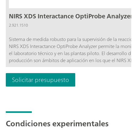
NIRS XDS Interactance OptiProbe Analyzer
2.921.1510
Sistema de medida robusto para la supervisión de la reacción e
NIRS XDS Interactance OptiProbe Analyzer permite la monitori
el laboratorio técnico y en las plantas piloto. El desarrollo 
producción son ámbitos de aplicación en los que el NIRS XDS
resultados precisos relativos a la identidad y la calidad de di
reflexión se miden las materias sólidas, los líquidos de gran di
Solicitar presupuesto
puede utilizar en el análisis de productos acuosos, líquidos t
al módulo mediante un analizador, lo que permite realizar me
el entorno de proceso.
Condiciones experimentales