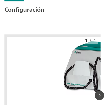
Configuración
1
/
4