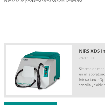
humedad en productos farmacéuticos liofilizados.
NIRS XDS I
2.921.1510
Sistema de medid
en el laboratori
Interactance Op
sencilla y fiable
técnico y en las 
como la ampliac
de aplicación en