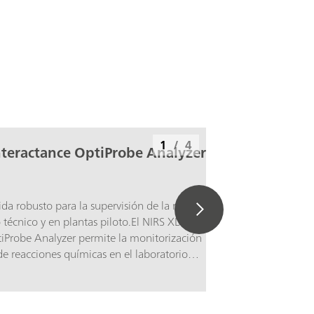
1
/
4
nteractance OptiProbe Analyzer
a robusto para la supervisión de la reacción
o técnico y en plantas piloto.El NIRS XDS
tiProbe Analyzer permite la monitorización
 de reacciones químicas en el laboratorio
plantas piloto. El desarrollo de métodos, así
ión de procesos de producción son ámbitos
 los que el NIRS XDS Interactance OptiProbe