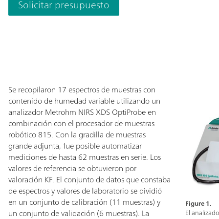
Solicitar presupuesto
Analyzer proporc
identidad y la c
con la sonda de 
líquidos de gran
transflexión se p
acuosos, líquido
conectada al mó
realizar medidas
Se recopilaron 17 espectros de muestras con
entorno de proc
contenido de humedad variable utilizando un
analizador Metrohm NIRS XDS OptiProbe en
combinación con el procesador de muestras
robótico 815. Con la gradilla de muestras
grande adjunta, fue posible automatizar
mediciones de hasta 62 muestras en serie. Los
valores de referencia se obtuvieron por
valoración KF. El conjunto de datos que constaba
de espectros y valores de laboratorio se dividió
en un conjunto de calibración (11 muestras) y
Figure 1.
un conjunto de validación (6 muestras). La
El analizad