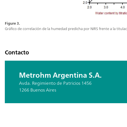
Figure 3.
Gráfico de correlación de la humedad predicha por NIRS frente a la titulac
Contacto
Metrohm Argentina S.A.
Avda. Regimiento de Patricios 1456
1266 Buenos Aires