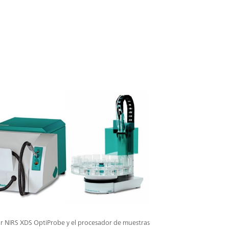
iona resultados precisos relativos a la
alidad de diferentes muestras. Mientras que
reflexión se miden las materias sólidas, los
 dispersión y los lodos, la sonda de
uede utilizar en el análisis de productos
s transparentes y disolventes. La sonda está
dulo mediante un analizador, lo que permite
 seguras incluso en condiciones adversas en el
eso.
or NIRS XDS OptiProbe y el procesador de muestras