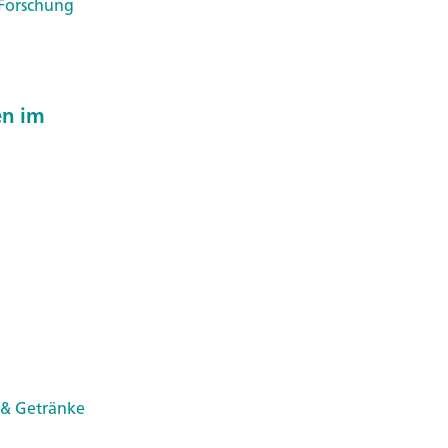
 Forschung
en im
 & Getränke