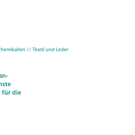
Chemikalien
// Textil und Leder
an-
nste
 für die