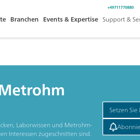
+49711770880
te
Branchen
Events & Expertise
Support & Se
 Metrohm
Setzen Sie
licken, Laborwissen und Metrohm-
Abonnie
hen Interessen zugeschnitten sind.