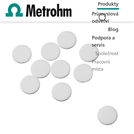
Produkty
Průmyslová
odvětví
Blog
Podpora a
servis
Společnost
Pracovní
místa