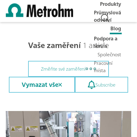
Produkty
Průmyslová
odvětví
Blog
Podpora a
Vaše zaměření
1 article
servis
Společnost
Pracovní
Změňte své zaměření
místa
Vymazat vše
Subscribe