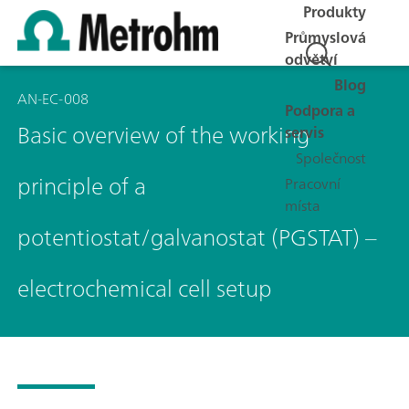
Produkty
Průmyslová
odvětví
Blog
AN-EC-008
Podpora a
Basic overview of the working
servis
Společnost
principle of a
Pracovní
místa
potentiostat/galvanostat (PGSTAT) –
electrochemical cell setup