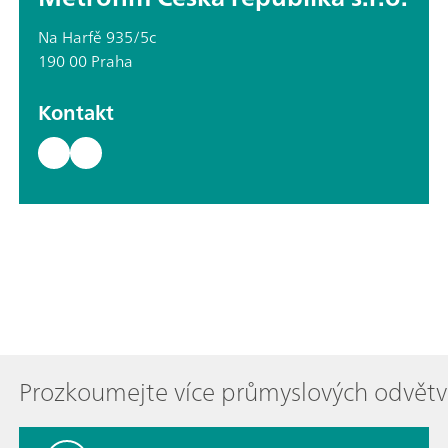
Na Harfě 935/5c
190 00 Praha
Kontakt
Prozkoumejte více průmyslových odvětv