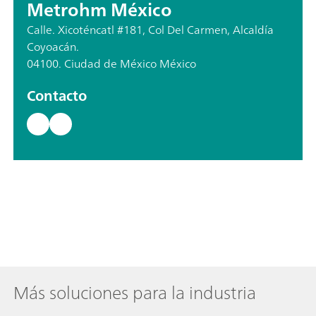
Metrohm México
Calle. Xicoténcatl #181, Col Del Carmen, Alcaldía
Coyoacán.
04100. Ciudad de México México
Contacto
Más soluciones para la industria