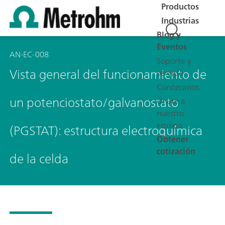
Productos
Industrias
Blog y
Eventos
AN-EC-008
Soporte y
Vista general del funcionamiento de
servicio
Conózcanos
un potenciostato/galvanostato
Únete a
nuestro
equipo
(PGSTAT): estructura electroquímica
Obtener
cotización
de la celda