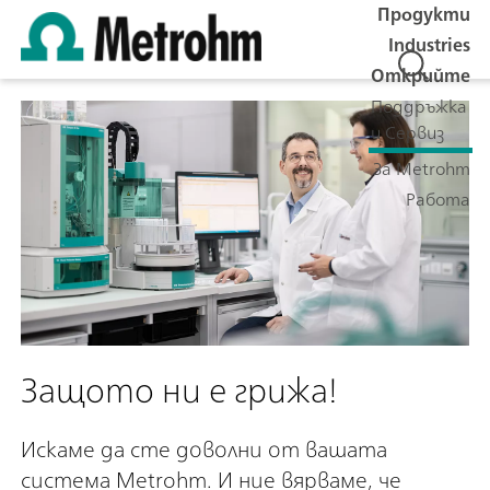
Продукти
Industries
Открийте
Поддръжка
и Сервиз
За Metrohm
Работа
Защото ни е грижа!
Искаме да сте доволни от вашата
система Metrohm. И ние вярваме, че