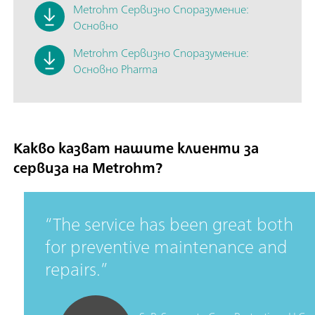
Metrohm
Сервизно Споразумение:
Основно
Metrohm
Сервизно Споразумениe:
Основно Pharma
Какво казват нашите клиенти за
сервиза на Metrohm?
The service has been great both
for preventive maintenance and
repairs.