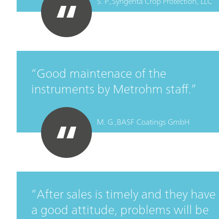
S. P.,
Syngenta Crop Protection, LLC
Good maintenace of the
instruments by Metrohm staff.
M. G.,
BASF Coatings GmbH
After sales is timely and they have
a good attitude, problems will be