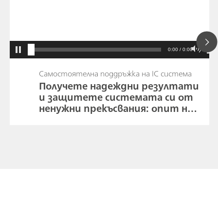
0:00 / 0:00
Самостоятелна поддръжка на IC система
Получете надеждни резултати
и защитете системата си от
ненужни прекъсвания: опит на
сервизен инженер на Metrohm.