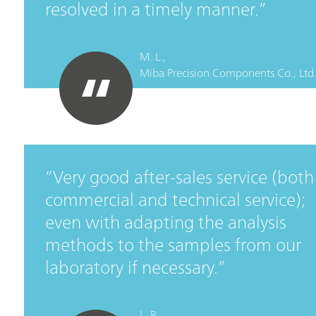
resolved in a timely manner.
M. L.,
Miba Precision Components Co., Ltd
Very good after-sales service (both
commercial and technical service);
even with adapting the analysis
methods to the samples from our
laboratory if necessary.
L. B.,