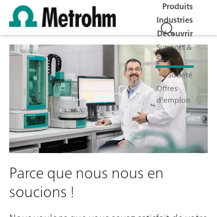
Produits
Industries
Découvrir
Support &
Service
Société
Offres
d'emplois
Parce que nous nous en
soucions !