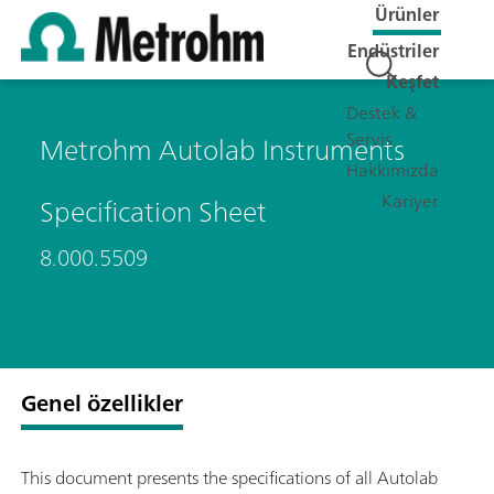
Ürünler
Endüstriler
Keşfet
Destek &
Servis
Metrohm Autolab Instruments
Hakkımızda
Kariyer
Specification Sheet
8.000.5509
Genel özellikler
This document presents the specifications of all Autolab