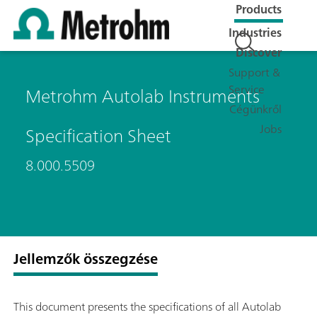
Products
Industries
Discover
Support &
Service
Metrohm Autolab Instruments
Cégünkről
Jobs
Specification Sheet
8.000.5509
Jellemzők összegzése
This document presents the specifications of all Autolab