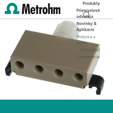
Produkty
Priemyslové
odvetvia
Novinky &
Aplikácie
Podpora a
servis
Spoločnosť
Zamestnanie