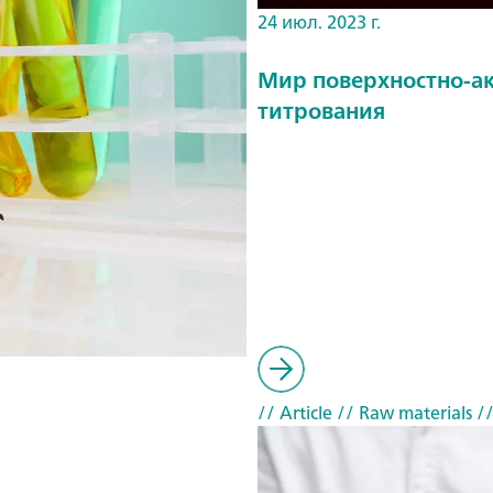
24 июл. 2023 г.
Мир поверхностно-ак
титрования
// Article
// Raw materials
//