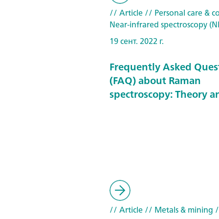
// Article
// Personal care & c
Near-infrared spectroscopy (N
19 сент. 2022 г.
Frequently Asked Ques
(FAQ) about Raman
spectroscopy: Theory a
// Article
// Metals & mining
/