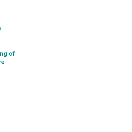
s
ng of
re