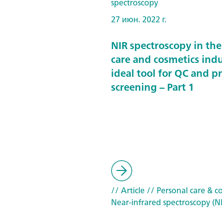
spectroscopy
27 июн. 2022 г.
NIR spectroscopy in the
care and cosmetics indu
ideal tool for QC and p
screening – Part 1
// Article
// Personal care & c
Near-infrared spectroscopy (N