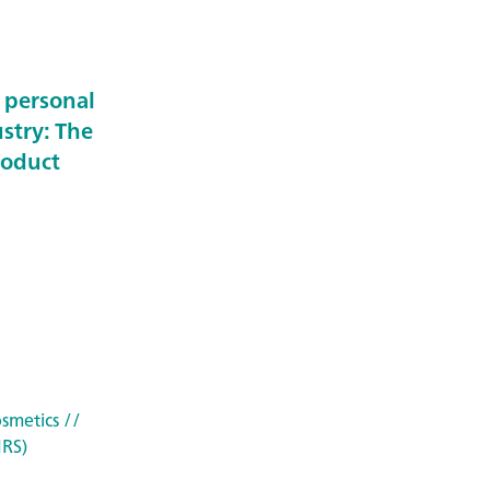
 personal
stry: The
roduct
osmetics
//
IRS)