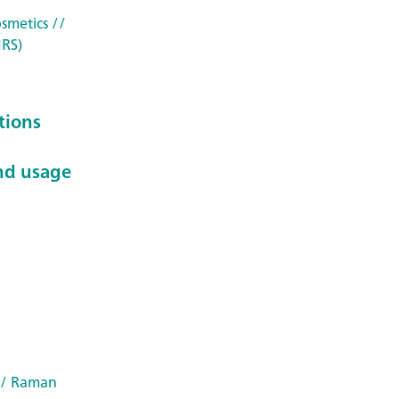
osmetics
//
IRS)
tions
nd usage
/ Raman