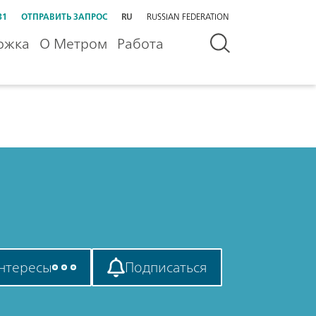
31
ОТПРАВИТЬ ЗАПРОС
RU
RUSSIAN FEDERATION
ржка
О Метром
Работа
нтересы
Подписаться