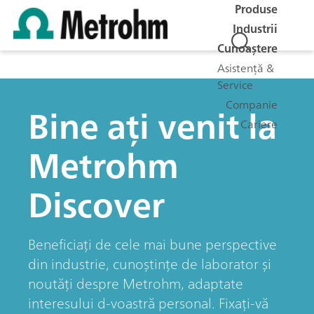
Produse
Industrii
Cunoaștere
Asistență &
Service
Companie
Bine ați venit la
Cariere
Metrohm
Discover
Beneficiați de cele mai bune perspective
din industrie, cunoștințe de laborator și
noutăți despre Metrohm, adaptate
interesului d-voastră personal. Fixați-vă