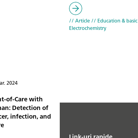
// Article
// Education & basic
Electrochemistry
ar. 2024
nt-of-Care with
an: Detection of
er, infection, and
re
Link-uri rapide