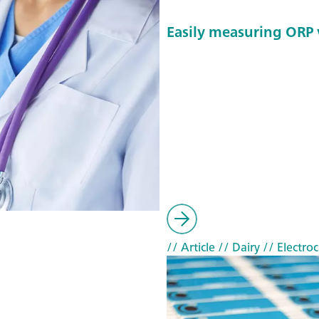
Easily measuring ORP v
// Article
// Dairy
// Electro