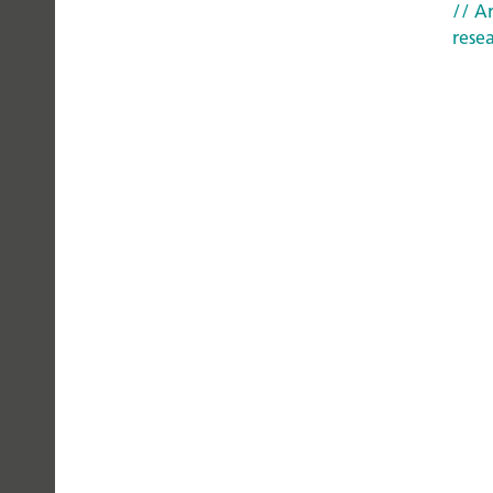
YOU
// Ar
rese
CAN
TRUST
Politica de Confidențialitate
Notă Legală
Inf