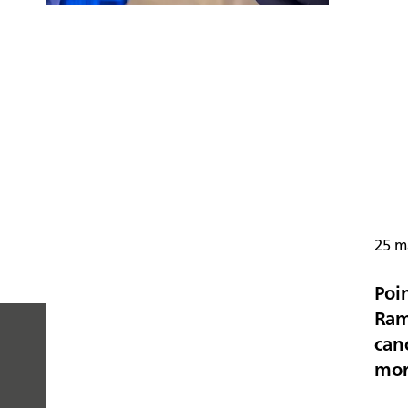
25 m
Poi
Ram
canc
mo
PEOPLE