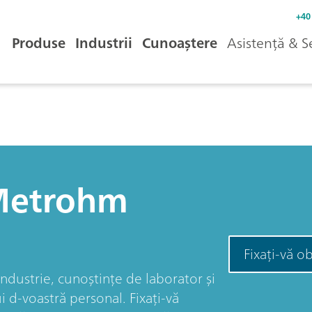
+40
Produse
Industrii
Cunoaștere
Asistență & S
 Metrohm
Fixați-vă ob
ndustrie, cunoștințe de laborator și
 d-voastră personal. Fixați-vă