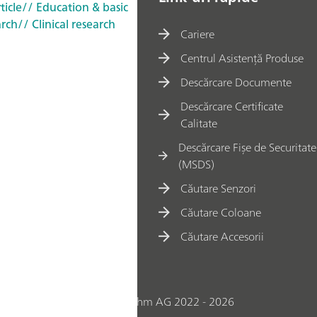
ticle
// Education & basic
arch
// Clinical research
Cariere
Centrul Asistență Produse
Descărcare Documente
Descărcare Certificate
Calitate
Descărcare Fișe de Securitate
(MSDS)
Căutare Senzori
Căutare Coloane
Căutare Accesorii
© Metrohm AG 2022 - 2026
o Companie