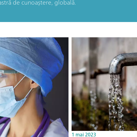
astră de cunoaștere, globală.
1 mai 2023