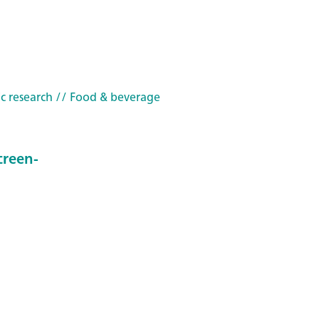
c research
// Food & beverage
creen-