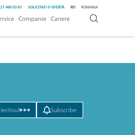
 21 460 03 61
SOLICITAȚI O OFERTĂ
RO
ROMANIA
ervice
Companie
Cariere
iectivul
Subscribe