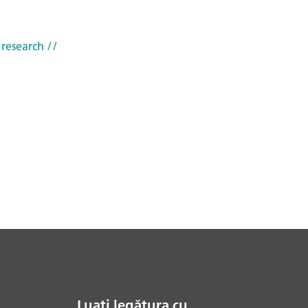
 research
//
Luați legătura cu