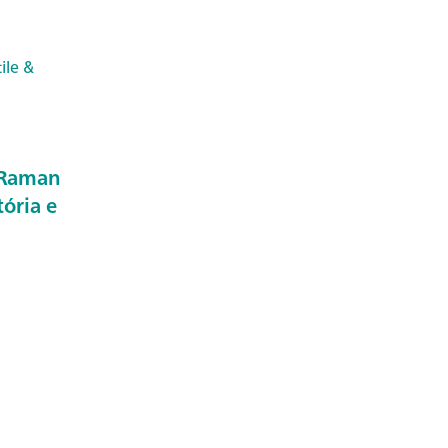
ile &
 Raman
tória e