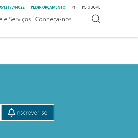
351217744022
PEDIR ORÇAMENTO
PT
PORTUGAL
e e Serviços
Conheça-nos
Inscrever-se