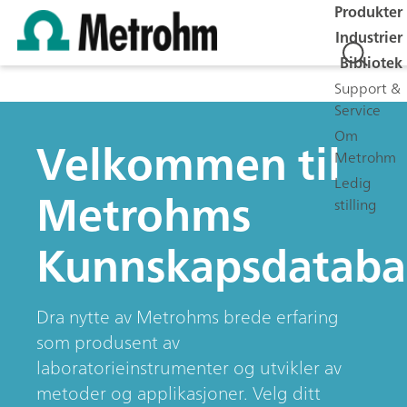
Produkter
Industrier
Bibliotek
Support &
Service
Om
Velkommen til
Metrohm
Ledig
Metrohms
stilling
Kunnskapsdataba
Dra nytte av Metrohms brede erfaring
som produsent av
laboratorieinstrumenter og utvikler av
metoder og applikasjoner. Velg ditt