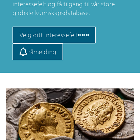
interessefelt og få tilgang til vår store
globale kunnskapsdatabase.
Velg ditt interessefelt
Påmelding