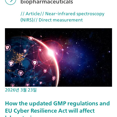
biopharmaceuticals
// Article
// Near-infrared spectroscopy
(NIRS)
// Direct measurement
2026년 3월 23일
How the updated GMP regulations and
EU Cyber Resilience Act will affect