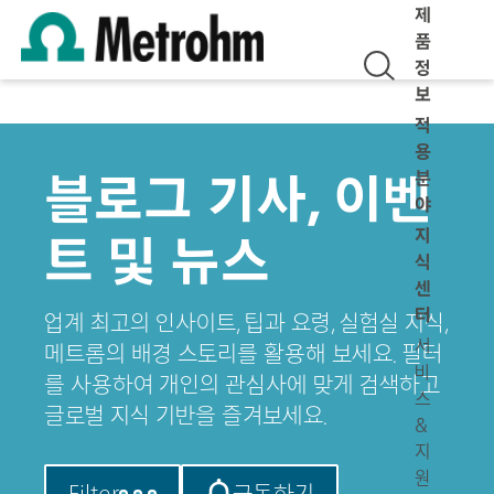
제
품
정
보
적
용
블로그 기사, 이벤
분
야
지
트 및 뉴스
식
센
터
업계 최고의 인사이트, 팁과 요령, 실험실 지식,
서
메트롬의 배경 스토리를 활용해 보세요. 필터
비
를 사용하여 개인의 관심사에 맞게 검색하고
스
글로벌 지식 기반을 즐겨보세요.
&
지
원
Filter
구독하기