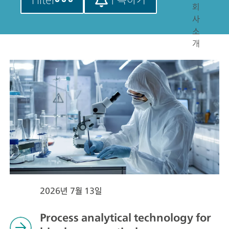
회
사
소
개
2026년 7월 13일
Process analytical technology for