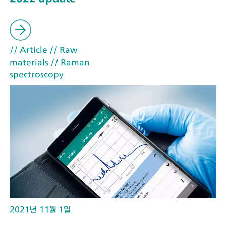
// Article
// Raw
materials
// Raman
spectroscopy
2021년 11월 1일