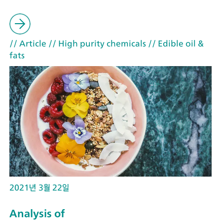
// Article
// High purity chemicals
// Edible oil &
fats
2021년 3월 22일
Analysis of