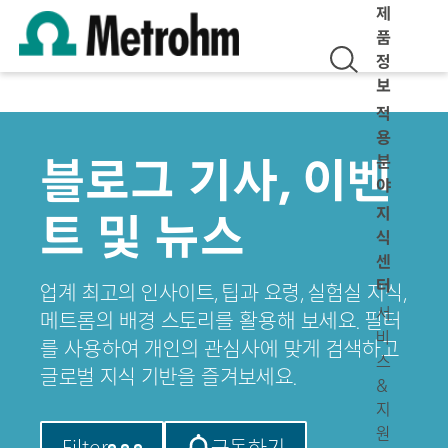
제
품
정
보
적
용
블로그 기사, 이벤
분
야
지
트 및 뉴스
식
센
터
업계 최고의 인사이트, 팁과 요령, 실험실 지식,
서
메트롬의 배경 스토리를 활용해 보세요. 필터
비
를 사용하여 개인의 관심사에 맞게 검색하고
스
글로벌 지식 기반을 즐겨보세요.
&
지
원
Filter
구독하기