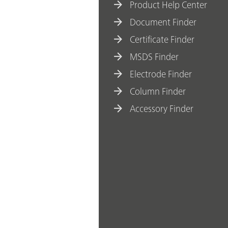
Product Help Center
Document Finder
Certificate Finder
MSDS Finder
Electrode Finder
Column Finder
Accessory Finder
ohm AG 2022-2026