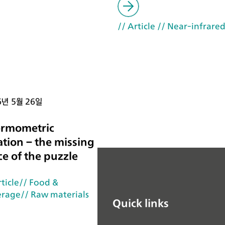
// Article
// Near-infrared
6년 5월 26일
rmometric
ration – the missing
ce of the puzzle
rticle
// Food &
erage
// Raw materials
Quick links