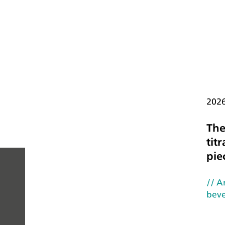
202
The
tit
pie
// A
PEOPLE
bev
YOU