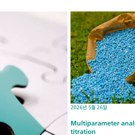
2026년 5월 26일
Multiparameter analy
titration