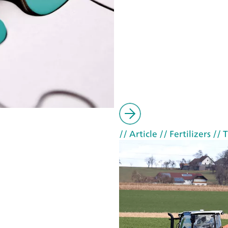
// Article
// Fertilizers
// T