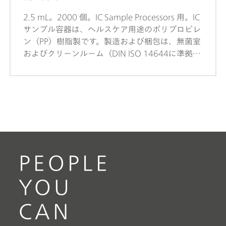
2.5 mL。2000 個。IC Sample Processors 用。IC
サンプル容器は、ヘルスケア用途のポリプロピレ
ン（PP）樹脂製です。製造および梱包は、無菌室
およびクリーンルーム（DIN ISO 14644に準拠し
たクリーンルームクラス 7）の条件下で行われま
す。これにより、汚染の発生を最小限に抑えるこ
とができます。サンプル容器には、溶出陰イオン
と陽イオンに対してランダムにチェックが行われ
ます。
PEOPLE
YOU
CAN