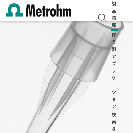
製
品
情
報
産
業
別
ア
プ
リ
ケ
ー
シ
ョ
ン
検
索
＆