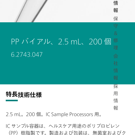
情
報
保
守
＆
PP バイアル、2.5 mL、200 個
修
理
6.2743.047
会
社
情
報
採
用
特長
技術仕様
情
報
2.5 mL。200 個。IC Sample Processors 用。
IC サンプル容器は、ヘルスケア用途のポリプロピレン
（PP）樹脂製です。製造および包装は、無菌室およびク