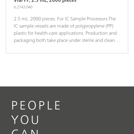
Vial PP, 2.5 mL, 2000 pieces
6.2743.040
2.5 mL. 2000 pieces. For IC Sample Processors.The
IC sample vessels are made of polypropylene (PP)
plastic for health-care applications. Production and
packaging both take place under sterile and clean-
room conditions (Clean Room Class 7, in
accordance with DIN ISO 14644). This guarantees
minimal degrees of contamination. The sample
vessels are subjected to random checks for leachable
anions and cations.
PEOPLE
YOU
CAN