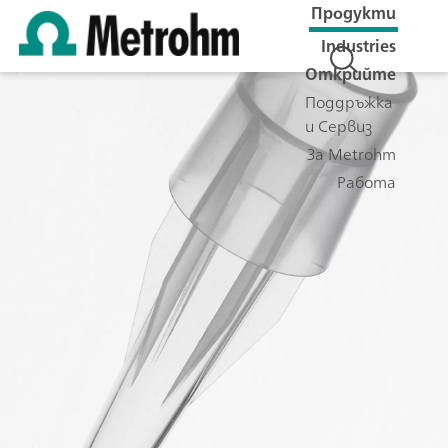
Продукти
Industries
Открийте
Поддръжка
и Сервиз
За Metrohm
Работа